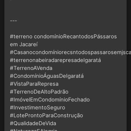
---
#terreno condomínioRecantodosPássaros
em Jacareí
#Casanocondomíniorecsntodospassarosemjsca
#terrenonabeiradarepresadeIgaratá
#TerrenoAVenda
#CondomínioÁguasDeIgaratá
#VistaParaRepresa
#TerrenoDeAltoPadrão
#ImóvelEmCondomínioFechado
#InvestimentoSeguro
#LoteProntoParaConstrução
#QualidadeDeVida
#NaturezaEAlegria