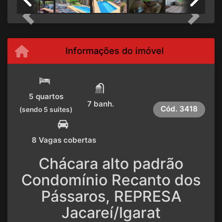
Previous
Next
Informações do imóvel
5 quartos
7 banh.
Cód.
3418
(sendo 5 suítes)
8 Vagas cobertas
Chácara alto padrão
Condomínio Recanto dos
Pássaros, REPRESA
Jacareí/Igarat