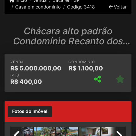
Início
Venda
Jacareí - SP
Casa em condomínio
Código 3418
Voltar
Chácara alto padrão
Condomínio Recanto dos
Pássaros, REPRESA
Jacareí/Igarat
VENDA
CONDOMÍNIO
R$
5.000.000,00
R$
1.100,00
IPTU
R$
400,00
Fotos do imóvel