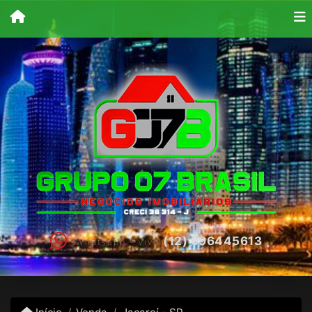
(12) 996445613
Whatsapp - Vivo