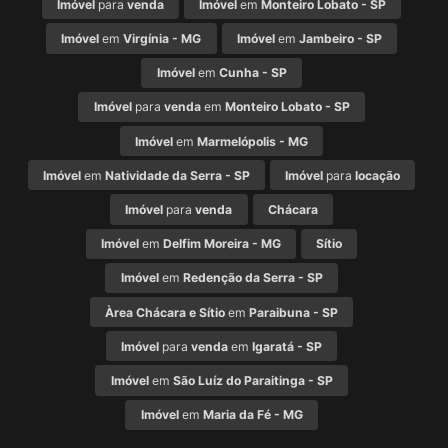
Imóvel
para
venda
Imóvel
em
Monteiro Lobato - SP
Imóvel
em
Virgínia - MG
Imóvel
em
Jambeiro - SP
Imóvel
em
Cunha - SP
Imóvel
para
venda
em
Monteiro Lobato - SP
Imóvel
em
Marmelópolis - MG
Imóvel
em
Natividade da Serra - SP
Imóvel
para
locação
Imóvel
para
venda
Chácara
Imóvel
em
Delfim Moreira - MG
Sítio
Imóvel
em
Redenção da Serra - SP
Àrea Chácara e Sítio
em
Paraibuna - SP
Imóvel
para
venda
em
Igaratá - SP
Imóvel
em
São Luíz do Paraitinga - SP
Imóvel
em
Maria da Fé - MG