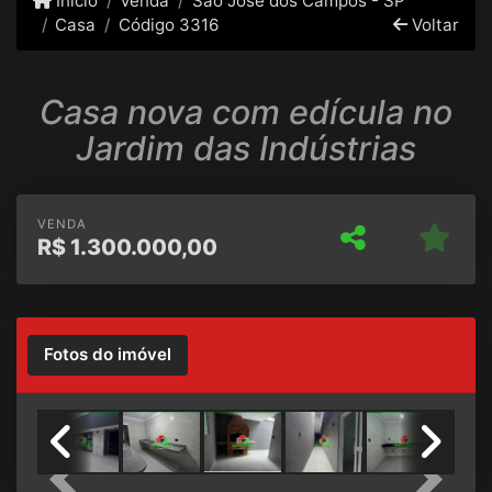
Início
Venda
São José dos Campos - SP
Casa
Código 3316
Voltar
Casa nova com edícula no
Jardim das Indústrias
VENDA
R$
1.300.000,00
Fotos do imóvel
Previous
Next