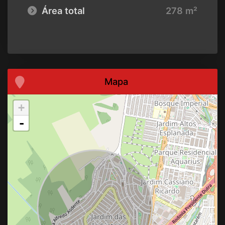
Área total
278 m²
Mapa
+
-