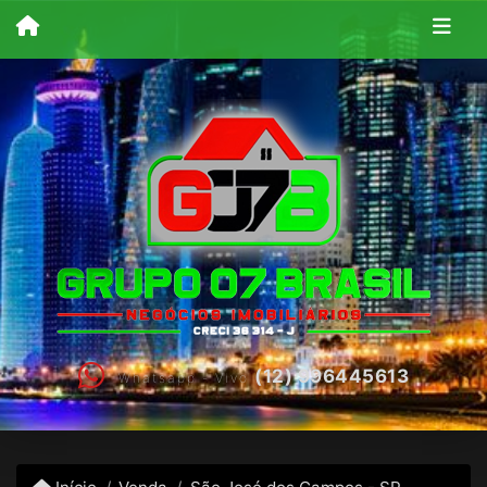
(12) 996445613
Whatsapp - Vivo