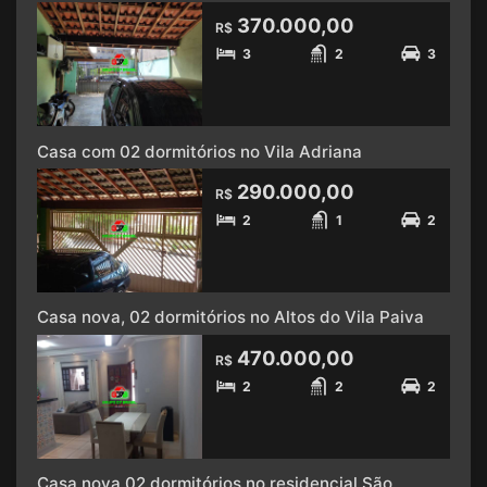
370.000,00
R$
3
2
3
Casa com 02 dormitórios no Vila Adriana
290.000,00
R$
2
1
2
Casa nova, 02 dormitórios no Altos do Vila Paiva
470.000,00
R$
2
2
2
Casa nova 02 dormitórios no residencial São