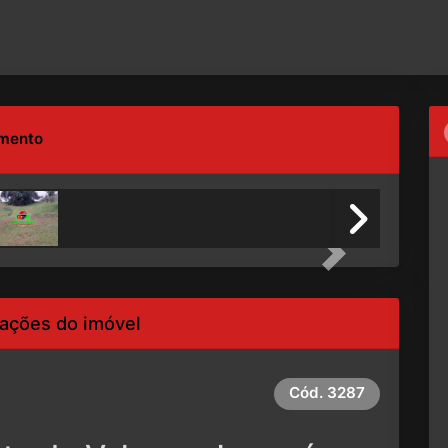
imento
Next
ações do imóvel
Cód.
3287