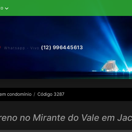
to
(12) 996445613
Whatsapp - Vivo
 em condomínio
Código 3287
reno no Mirante do Vale em Jac