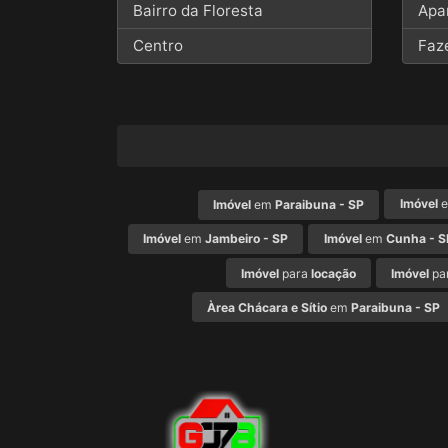
Bairro da Floresta
Apa
Centro
Faz
Imóvel
Imóvel
em
Paraibuna - SP
Imóvel
em
Jambeiro - SP
Imóvel
em
Cunha - S
Imóvel
para
locação
Imóvel
pa
Àrea Chácara e Sítio
em
Paraibuna - SP