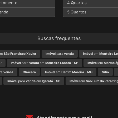
rtamento
4 Quartos
enda
5 Quartos
Buscas frequentes
em
São Francisco Xavier
Imóvel
para
venda
Imóvel
em
Monteiro Lo
P
Imóvel
para
venda
em
Monteiro Lobato - SP
Imóvel
em
Marmelóp
ra
venda
Chácara
Imóvel
em
Delfim Moreira - MG
Sítio
Imóvel
para
venda
em
Igaratá - SP
Imóvel
em
São Luíz do Paraitin
Atendimento por e-mail