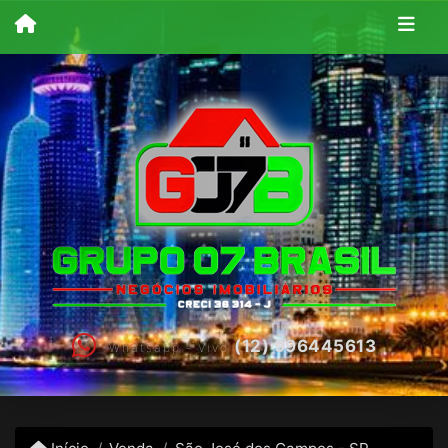
(12) 996445613
Whatsapp - Vivo