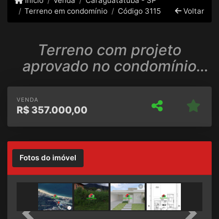
Início
Venda
Caraguatatuba - SP
Terreno em condomínio
Código 3115
Voltar
Terreno com projeto
aprovado no condomínio
Recanto Verde Mar em
Caraguatatu
VENDA
R$
357.000,00
Fotos do imóvel
Previous
Next