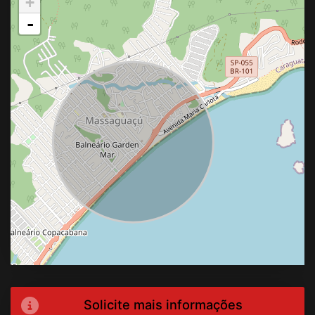
+
-
Solicite mais informações