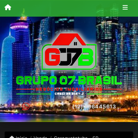
(12) 996445613
Whatsapp - Vivo