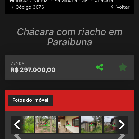
Início
Venda
Paraibuna - SP
Chácara
Código 3076
Voltar
Chácara com riacho em
Paraibuna
VENDA
R$
297.000,00
Fotos do imóvel
Previous
Next