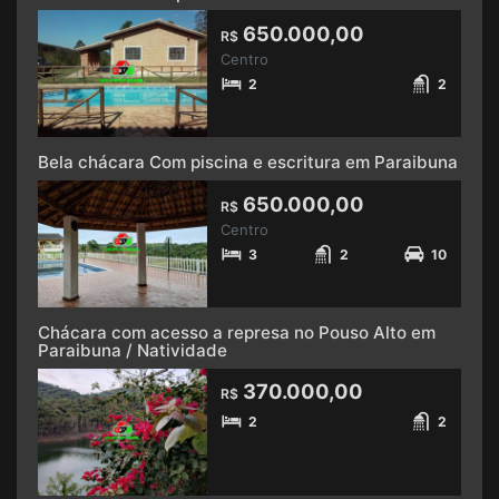
650.000,00
R$
Centro
2
2
Bela chácara Com piscina e escritura em Paraibuna
650.000,00
R$
Centro
3
2
10
Chácara com acesso a represa no Pouso Alto em
Paraibuna / Natividade
370.000,00
R$
2
2