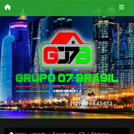
(12) 996445613
Whatsapp - Vivo