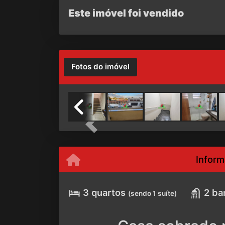
Este imóvel foi vendido
Fotos do imóvel
Previous
Inform
3 quartos
2 ba
(sendo 1 suíte)