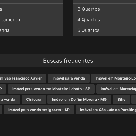
a
3 Quartos
rtamento
4 Quartos
enda
5 Quartos
Buscas frequentes
em
São Francisco Xavier
Imóvel
para
venda
Imóvel
em
Monteiro Lo
P
Imóvel
para
venda
em
Monteiro Lobato - SP
Imóvel
em
Marmelóp
ra
venda
Chácara
Imóvel
em
Delfim Moreira - MG
Sítio
Imóvel
para
venda
em
Igaratá - SP
Imóvel
em
São Luíz do Paraitin