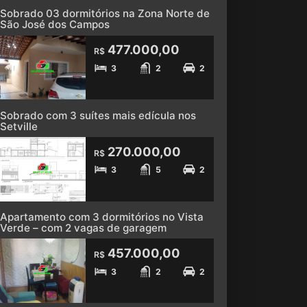
Sobrado 03 dormitórios na Zona Norte de
São José dos Campos
477.000,00
R$
3
2
2
Sobrado com 3 suítes mais edícula nos
Setville
270.000,00
R$
3
5
2
Apartamento com 3 dormitórios no Vista
Verde – com 2 vagas de garagem
457.000,00
R$
3
2
2