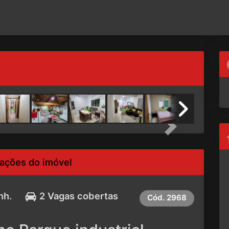
Next
ações do imóvel
nh.
2 Vagas cobertas
Cód.
2968