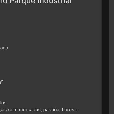
o Parque industrial
cada
m²
tos
aças com mercados, padaria, bares e