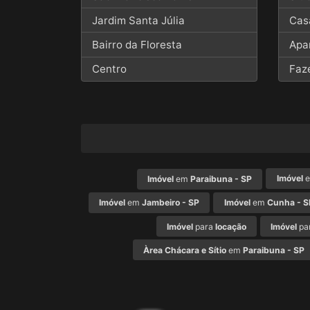
Jardim Santa Júlia
Cas
Bairro da Floresta
Apa
Centro
Faz
Imóvel
Imóvel
em
Paraibuna - SP
Imóvel
em
Jambeiro - SP
Imóvel
em
Cunha - S
Imóvel
para
locação
Imóvel
pa
Àrea Chácara e Sítio
em
Paraibuna - SP