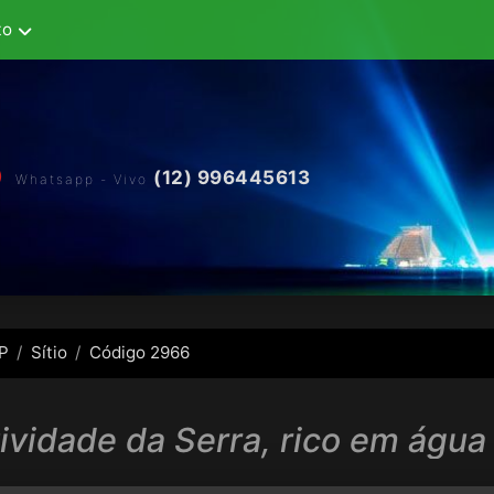
to
(12) 996445613
Whatsapp - Vivo
SP
Sítio
Código 2966
tividade da Serra, rico em água