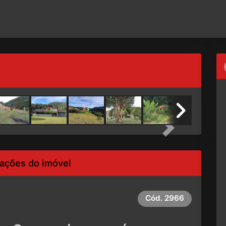
Next
ações do imóvel
Cód.
2966