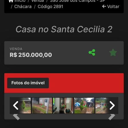
Início
Venda
São José dos Campos - SP
Chácara
Código 2891
Voltar
Casa no Santa Cecilia 2
VENDA
R$
250.000,00
Fotos do imóvel
Previous
Next