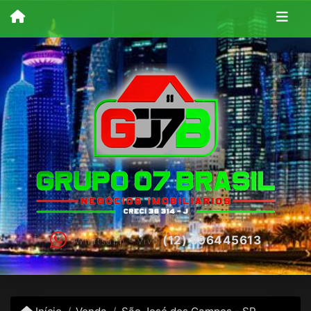
(12) 996445613
Whatsapp - Vivo