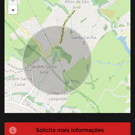
+
-
Solicite mais informações