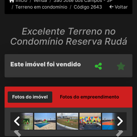
Início
Venda
São José dos Campos - SP
Terreno em condomínio
Código 2643
Voltar
Excelente Terreno no
Condomínio Reserva Rudá
Este imóvel foi vendido
Fotos do imóvel
Fotos do empreendimento
Previous
Next