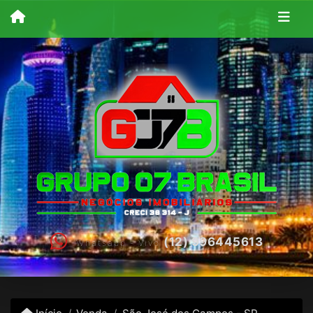
(12) 996445613
Whatsapp - Vivo