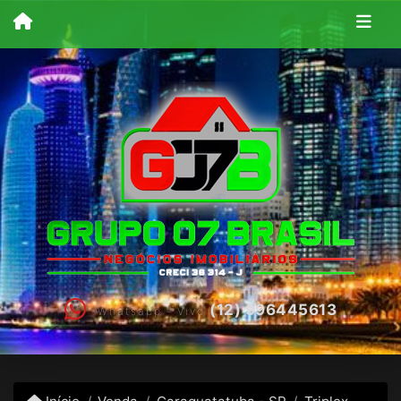
(12) 996445613
Whatsapp - Vivo