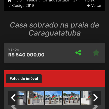
Início
Venda
Caraguatatuba - SP
Triplex
Código 2619
Voltar
Casa sobrado na praia de
Caraguatatuba
VENDA
R$
540.000,00
Fotos do imóvel
Previous
Next