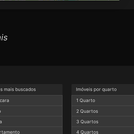
is
os mais buscados
Imóveis por quarto
cara
1 Quarto
o
2 Quartos
a
3 Quartos
rtamento
4 Quartos