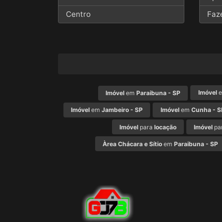
Centro
Faz
Imóvel
Imóvel
em
Paraibuna - SP
Imóvel
em
Jambeiro - SP
Imóvel
em
Cunha - S
Imóvel
para
locação
Imóvel
pa
Àrea Chácara e Sítio
em
Paraibuna - SP