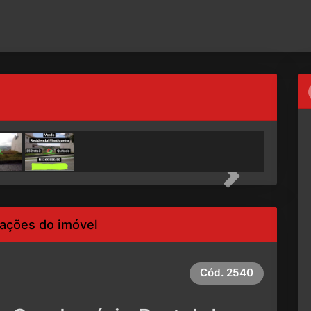
Next
ações do imóvel
Cód.
2540