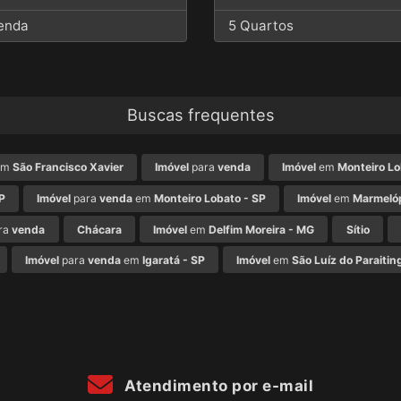
enda
5 Quartos
Buscas frequentes
em
São Francisco Xavier
Imóvel
para
venda
Imóvel
em
Monteiro Lo
P
Imóvel
para
venda
em
Monteiro Lobato - SP
Imóvel
em
Marmelóp
ra
venda
Chácara
Imóvel
em
Delfim Moreira - MG
Sítio
Imóvel
para
venda
em
Igaratá - SP
Imóvel
em
São Luíz do Paraitin
Atendimento por e-mail