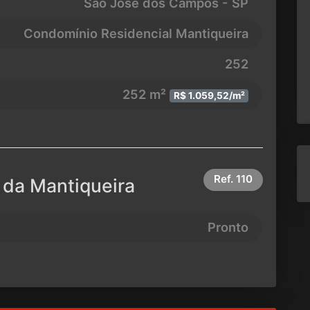
São José dos Campos - SP
Condomínio Residencial Mantiqueira
252
252 m²
R$ 1.059,52/m²
Ref.
110
 da Mantiqueira
Pronto