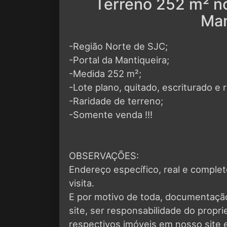
Terreno 252 m² n
Man
-Região Norte de SJC;
-Portal da Mantiqueira;
-Medida 252 m²;
-Lote plano, quitado, escriturado e
-Raridade de terreno;
-Somente venda !!!
OBSERVAÇÕES:
Endereço específico, real e compl
visita.
E por motivo de toda, documentaçã
site, ser responsabilidade do propr
respectivos imóveis em nosso site e