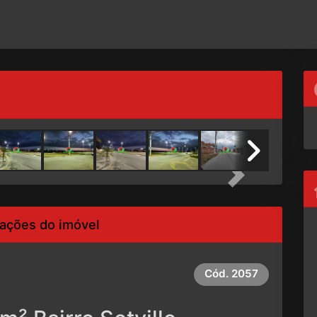
Next
ações do imóvel
Cód.
2057