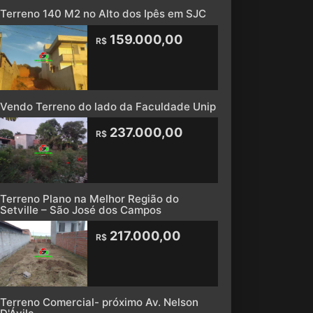
Terreno 140 M2 no Alto dos Ipês em SJC
159.000,00
R$
Vendo Terreno do lado da Faculdade Unip
237.000,00
R$
Terreno Plano na Melhor Região do
Setville – São José dos Campos
217.000,00
R$
Terreno Comercial- próximo Av. Nelson