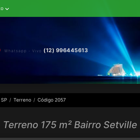
to
(12) 996445613
Whatsapp - Vivo
 SP
Terreno
Código 2057
Terreno 175 m² Bairro Setville