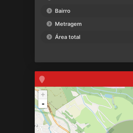
Bairro
Metragem
Área total
+
-