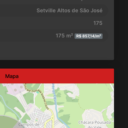
Setville Altos de São José
175
175 m²
R$ 857,14/m²
Mapa