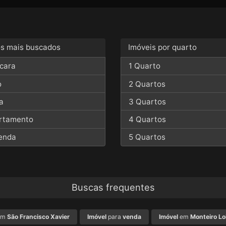
os mais buscados
Imóveis por quarto
cara
1 Quarto
o
2 Quartos
a
3 Quartos
rtamento
4 Quartos
enda
5 Quartos
Buscas frequentes
em
São Francisco Xavier
Imóvel
para
venda
Imóvel
em
Monteiro Lo