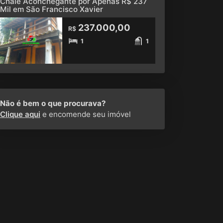
Chalé Aconchegante por Apenas R$ 237
Mil em São Francisco Xavier
237.000,00
R$
1
1
Não é bem o que procurava?
Clique aqui
e encomende seu imóvel