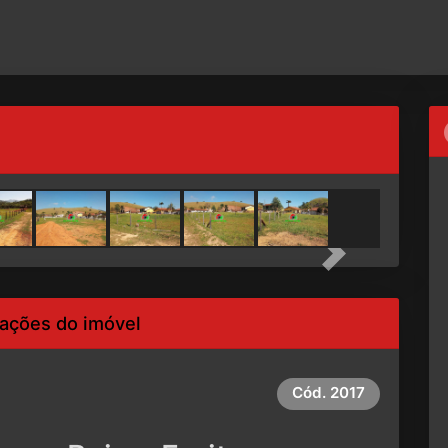
Next
ações do imóvel
Cód.
2017