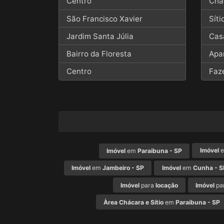
Centro
Chá
São Francisco Xavier
Síti
Jardim Santa Júlia
Cas
Bairro da Floresta
Apa
Centro
Faz
Imóvel
Imóvel
em
Paraibuna - SP
Imóvel
em
Jambeiro - SP
Imóvel
em
Cunha - S
Imóvel
para
locação
Imóvel
pa
Àrea Chácara e Sítio
em
Paraibuna - SP