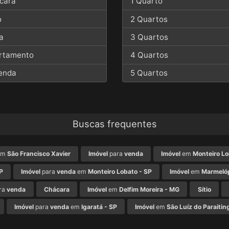
cara
1 Quarto
o
2 Quartos
a
3 Quartos
rtamento
4 Quartos
enda
5 Quartos
Buscas frequentes
em
São Francisco Xavier
Imóvel
para
venda
Imóvel
em
Monteiro Lo
P
Imóvel
para
venda
em
Monteiro Lobato - SP
Imóvel
em
Marmelóp
ra
venda
Chácara
Imóvel
em
Delfim Moreira - MG
Sítio
Imóvel
para
venda
em
Igaratá - SP
Imóvel
em
São Luíz do Paraitin