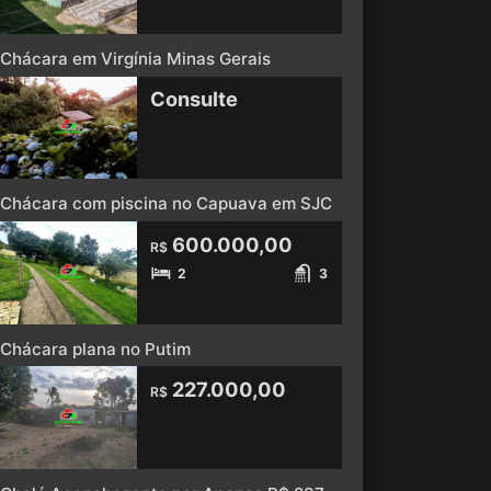
Chácara em Virgínia Minas Gerais
Consulte
Chácara com piscina no Capuava em SJC
600.000,00
R$
2
3
Chácara plana no Putim
227.000,00
R$