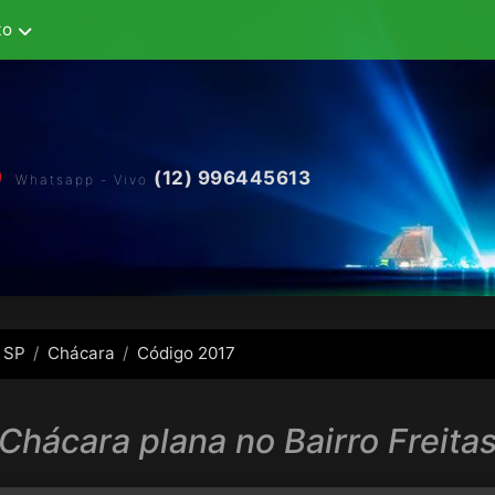
to
(12) 996445613
Whatsapp - Vivo
 SP
Chácara
Código 2017
Chácara plana no Bairro Freita