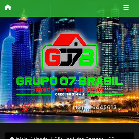
(12) 996445613
Whatsapp - Vivo