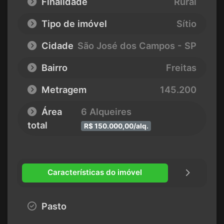
Finalidade
Rural
Tipo de imóvel
Sítio
Cidade
São José dos Campos - SP
Bairro
Freitas
Metragem
145.200
Área
6 Alqueires
total
R$ 150.000,00/alq.
Características do imóvel
Pasto