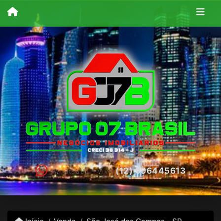
(12) 996445613
Whatsapp - Vivo