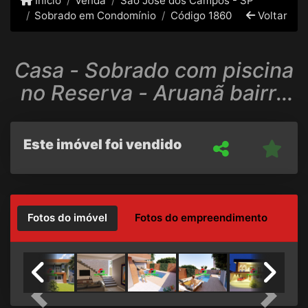
Início
Venda
São José dos Campos - SP
Sobrado em Condomínio
Código 1860
Voltar
Casa - Sobrado com piscina
no Reserva - Aruanã bairro
da Floresta
Este imóvel foi vendido
Fotos do imóvel
Fotos do empreendimento
Previous
Next