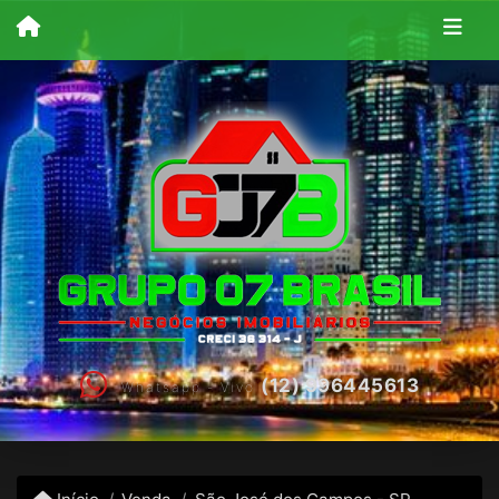
(12) 996445613
Whatsapp - Vivo