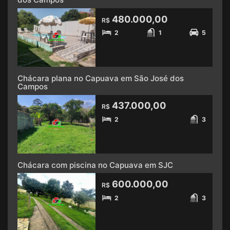
480.000,00
R$
2
1
5
Chácara plana no Capuava em São José dos
Campos
437.000,00
R$
2
3
Chácara com piscina no Capuava em SJC
600.000,00
R$
2
3