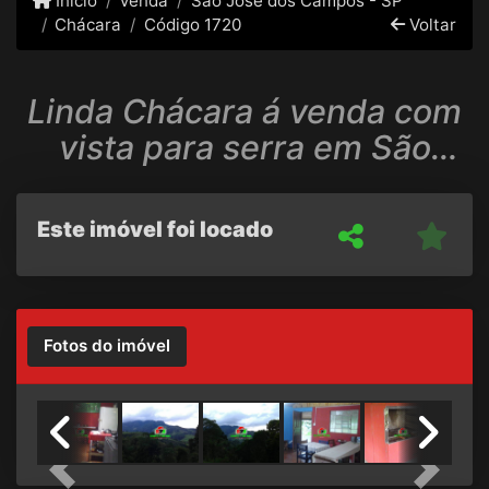
Início
Venda
São José dos Campos - SP
Chácara
Código 1720
Voltar
Linda Chácara á venda com
vista para serra em São
Francisco Xavier
Este imóvel foi locado
Fotos do imóvel
Previous
Next