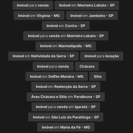
Imóvel
para
venda
Imóvel
em
Monteiro Lobato - SP
Imóvel
em
Virgínia - MG
Imóvel
em
Jambeiro - SP
Imóvel
em
Cunha - SP
Imóvel
para
venda
em
Monteiro Lobato - SP
Imóvel
em
Marmelópolis - MG
Imóvel
em
Natividade da Serra - SP
Imóvel
para
locação
Imóvel
para
venda
Chácara
Imóvel
em
Delfim Moreira - MG
Sítio
Imóvel
em
Redenção da Serra - SP
Àrea Chácara e Sítio
em
Paraibuna - SP
Imóvel
para
venda
em
Igaratá - SP
Imóvel
em
São Luíz do Paraitinga - SP
Imóvel
em
Maria da Fé - MG