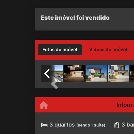
Este imóvel foi vendido
Fotos do imóvel
Vídeos do imóvel
Previous
Inform
3 quartos
3 ba
(sendo 1 suíte)