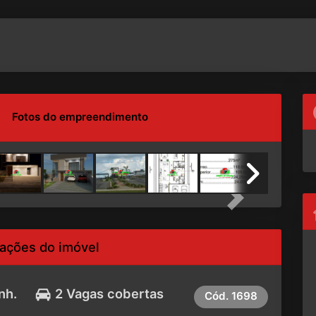
Fotos do empreendimento
Next
ações do imóvel
nh.
2 Vagas cobertas
Cód.
1698