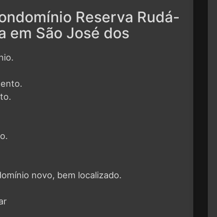
Condomínio Reserva Rudá-
ta em São José dos
nio.
mento.
to.
o.
mínio novo, bem localizado.
ar