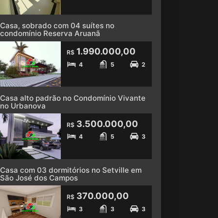
Casa, sobrado com 04 suítes no
condomínio Reserva Aruanã
1.990.000,00
R$
4
5
2
Casa alto padrão no Condomínio Vivante
no Urbanova
3.500.000,00
R$
4
5
3
Casa com 03 dormitórios no Setville em
São José dos Campos
370.000,00
R$
3
3
3