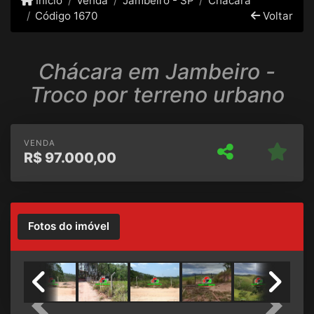
Início
Venda
Jambeiro - SP
Chácara
Código 1670
Voltar
Chácara em Jambeiro -
Troco por terreno urbano
VENDA
R$
97.000,00
Fotos do imóvel
Previous
Next