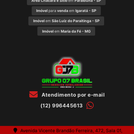
Àrea Chácara e Sítio
em
Paraibuna - SP
Imóvel
para
venda
em
Igaratá - SP
Imóvel
em
São Luíz do Paraitinga - SP
Imóvel
em
Maria da Fé - MG
Atendimento por e-mail
(12) 996445613
Avenida Vicente Brandão Ferreira, 472, Sala 01,