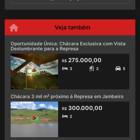
Veja também
Oportunidade Única: Chácara Exclusiva com Vista
Deslumbrante para a Represa
275.000,00
R$
3
2
5
Chácara 3 mil m² próximo á Represa em Jambeiro
300.000,00
R$
2