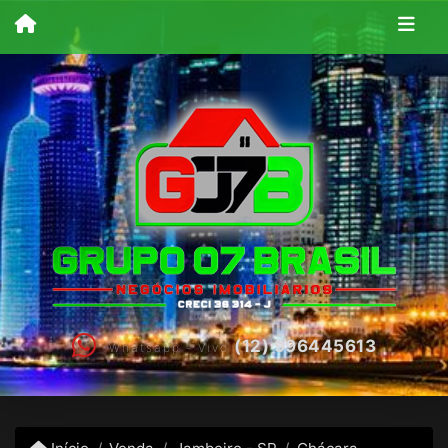
(12) 996445613
Whatsapp - Vivo