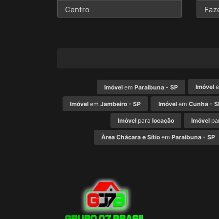
Centro
Faz
Imóvel
Imóvel
em
Paraibuna - SP
Imóvel
em
Jambeiro - SP
Imóvel
em
Cunha - S
Imóvel
para
locação
Imóvel
pa
Àrea Chácara e Sítio
em
Paraibuna - SP