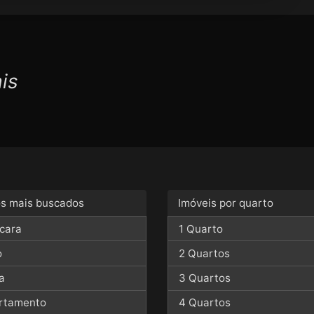
is
os mais buscados
Imóveis por quarto
cara
1 Quarto
o
2 Quartos
a
3 Quartos
rtamento
4 Quartos