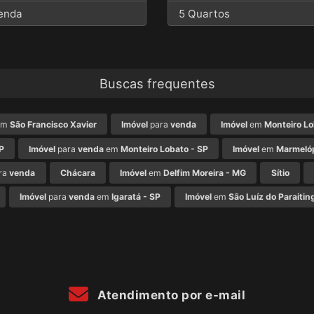
enda
5 Quartos
Buscas frequentes
em
São Francisco Xavier
Imóvel
para
venda
Imóvel
em
Monteiro Lo
P
Imóvel
para
venda
em
Monteiro Lobato - SP
Imóvel
em
Marmelóp
ra
venda
Chácara
Imóvel
em
Delfim Moreira - MG
Sítio
Imóvel
para
venda
em
Igaratá - SP
Imóvel
em
São Luíz do Paraitin
Atendimento por e-mail