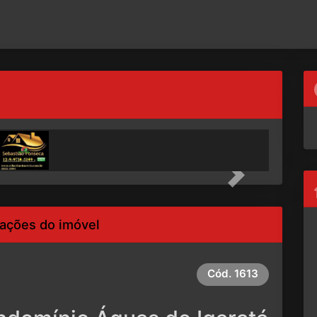
Next
ações do imóvel
Cód.
1613